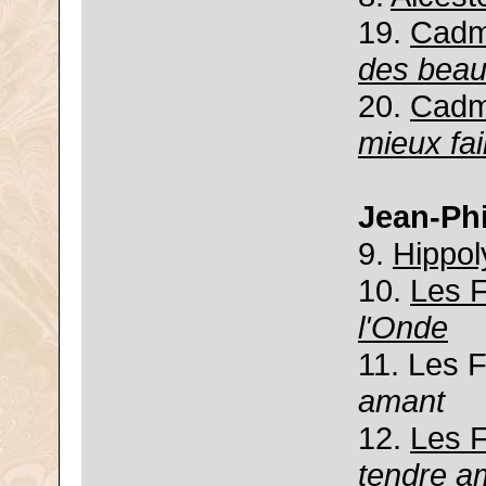
19.
Cadm
des beaux
20.
Cadm
mieux fai
Jean-Ph
9.
Hippol
10.
Les 
l'Onde
11. Les F
amant
12.
Les 
tendre a