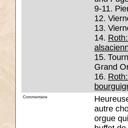
9-11. Pie
12. Viern
13. Viern
14.
Roth:
alsacien
15. Tour
Grand Or
16.
Roth:
bourguig
Heureusem
Commentaire
autre ch
orgue qu