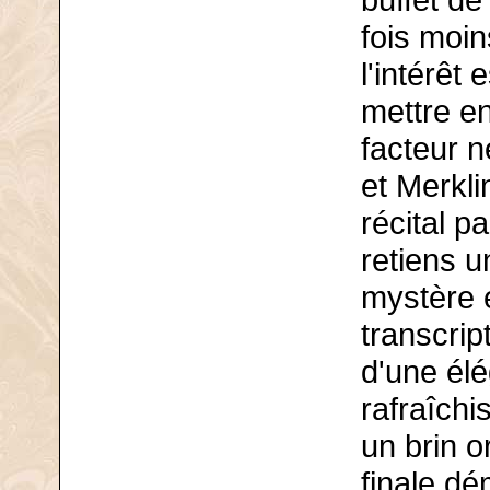
buffet de
fois moin
l'intérêt 
mettre en
facteur n
et Merkl
récital p
retiens u
mystère e
transcri
d'une élé
rafraîchi
un brin o
finale dé