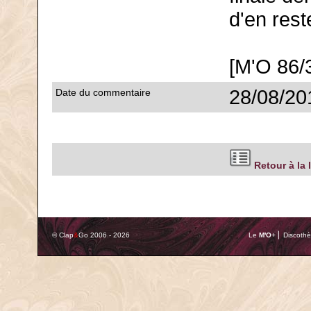
d'en res
[M'O 86/
28/08/20
Date du commentaire
Retour à la 
© Clap
&
Go 2006 - 2026
Le
M'O
+ ⎢ Discothè