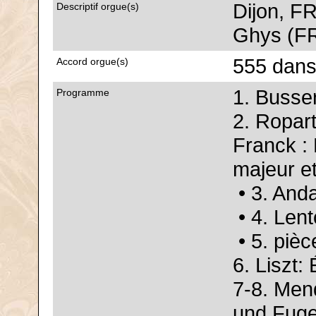
Dijon, FR
Descriptif orgue(s)
Ghys (FR
555 dans
Accord orgue(s)
1. Busse
Programme
2. Ropart
Franck : 
majeur et
• 3. And
• 4. Lent
• 5. pièc
6. Liszt:
7-8. Men
und Fuge