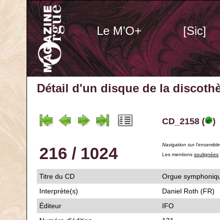
Le M’O+
[Sic]
Détail d'un disque de la discot
CD_2158 (
)
Navigation sur l'ensembl
216 / 1024
Les mentions
soulignées
Titre du CD
Orgue symphonique
Interprète(s)
Daniel Roth (FR)
Éditeur
IFO