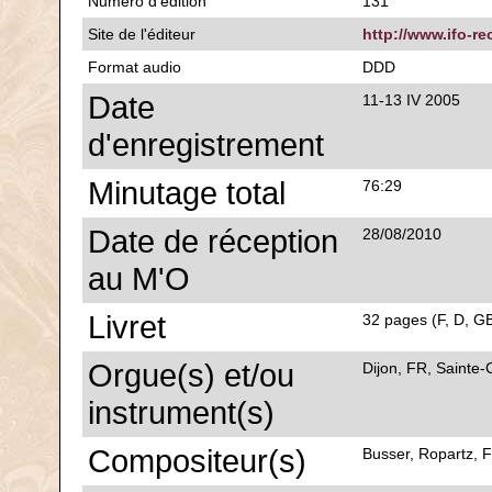
Numéro d'édition
131
Site de l'éditeur
http://www.ifo-re
Format audio
DDD
Date
11-13 IV 2005
d'enregistrement
Minutage total
76:29
Date de réception
28/08/2010
au M'O
Livret
32 pages (F, D, GB
Orgue(s) et/ou
Dijon, FR, Sainte-
instrument(s)
Compositeur(s)
Busser, Ropartz, F