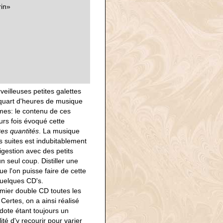
rin»
veilleuses petites galettes
 quart d'heures de musique
mes: le contenu de ces
eurs fois évoqué cette
es quantités
. La musique
 suites est indubitablement
igestion avec des petits
un seul coup. Distiller une
e l'on puisse faire de cette
quelques CD's.
emier double CD toutes les
Certes, on a ainsi réalisé
cdote étant toujours un
té d'y recourir pour varier