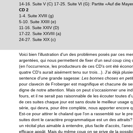
14-16. Suite V (C) 17-25. Suite VI (G): Partite «Auf die Maye
CD 2
1-4. Suite XVIII (g)
5-10. Suite XXIII (e)
11-16. Suite XXIV (D)
17-22. Suite XXVIII (a)
24-27. Suite XIX (c)
Voici bien l'illustration d'un des problèmes posés par ces mer
argentées, qui nous permettent de fixer d'un seul coup cinq
(en l'occurrence, les producteurs de ces CD's ont été écono
quatre CD's aurait aisément tenu sur trois...). J'ai déjà plusi
sentence d'une grande sagesse:
Les bonnes choses en petit
pour clavecin de Froberger est magnifique et chacune de ses
digne de notre attention. Mais on peut s'occasionner une ind
fours, et il ne serait pas raisonnable de les écouter toutes d'
de ces suites chaque jour est sans doute le meilleur usage qu
série, qui devra, pour être complète, nous apporter encore 
Est-ce pour attirer le chaland que l'on a rassemblé sur le pr
suites dont le caractère programmatique est un des attraits? 
un récital plus aimable à entendre, plus facile d'accès, l'ane
efficace appât. Mais du même coup on se prive de la possibili