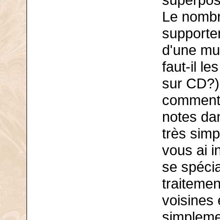
superpos
Le nombre
supporter
d'une mu
faut-il l
sur CD?)
comment o
notes da
très simp
vous ai 
se spéci
traiteme
voisines
simplemen