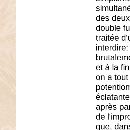
simultan
des deux 
double fu
traitée d
interdire
brutaleme
et à la f
on a tou
potentio
éclatante
après par
de l'impr
que, dans