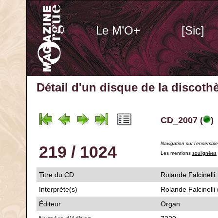
Le M’O+
[Sic]
Détail d'un disque de la discot
CD_2007 (
)
Navigation sur l'ensembl
219 / 1024
Les mentions
soulignées
Titre du CD
Rolande Falcine
Interprète(s)
Rolande Falcinelli
Éditeur
Organ