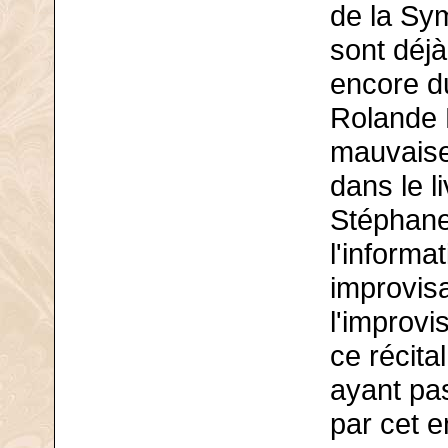
de la Sy
sont déjà
encore d
Rolande F
mauvaise
dans le li
Stéphane
l'informa
improvisa
l'improvi
ce récita
ayant pas
par cet 