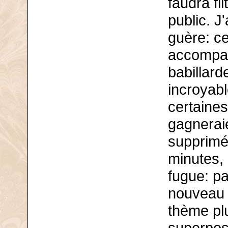
faudra fi
public. J
guère: c
accompa
babillard
incroyabl
certaines,
gagnerai
supprimé
minutes, 
fugue: pa
nouveau t
thème pl