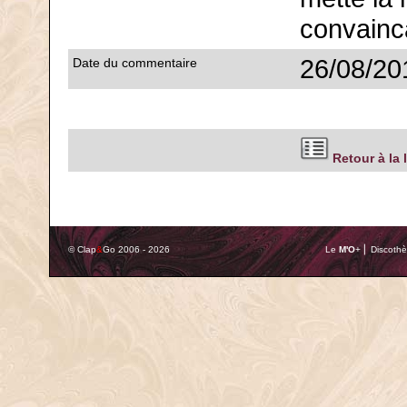
convainc
26/08/20
Date du commentaire
Retour à la 
© Clap
&
Go 2006 - 2026
Le
M'O
+ ⎢ Discothè