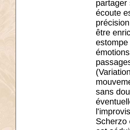
partager
écoute es
précisio
être enri
estompe l
émotions 
passages
(Variatio
mouvemen
sans dou
éventuell
l'improvi
Scherzo 