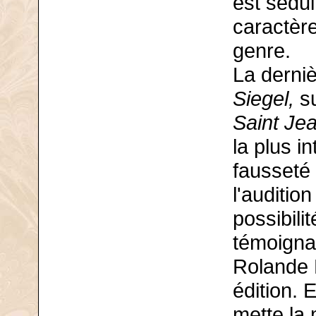
est séduit
caractère
genre.
La derni
Siegel,
su
Saint Jea
la plus i
fausseté 
l'auditio
possibilit
témoignag
Rolande Fa
édition. 
mette la