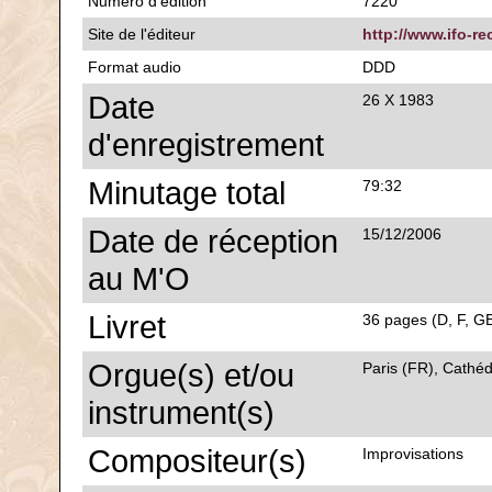
Numéro d'édition
7220
Site de l'éditeur
http://www.ifo-re
Format audio
DDD
Date
26 X 1983
d'enregistrement
Minutage total
79:32
Date de réception
15/12/2006
au M'O
Livret
36 pages (D, F, GB
Orgue(s) et/ou
Paris (FR), Cathéd
instrument(s)
Compositeur(s)
Improvisations