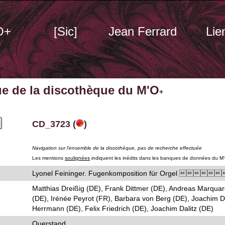
O+
[Sic]
Jean Ferrard
Lie
ue de la discothèque du M'O
+
CD_3723 (
)
Navigation sur l'ensemble de la discothèque, pas de recherche effectuée
Les mentions
soulignées
indiquent les inédits dans les banques de données du M
Lyonel Feininger. Fugenkomposition für Orgel 
Matthias Dreißig (DE), Frank Dittmer (DE), Andreas Marquar
(DE), Irénée Peyrot (FR), Barbara von Berg (DE), Joachim Da
Herrmann (DE), Felix Friedrich (DE), Joachim Dalitz (DE)
Querstand