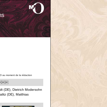
ns
'O au moment de la rédaction

dt (DE), Dietrich Modersohn
litz (DE), Matthias