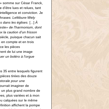
«la» somme sur César Franck,
 d'être lues et relues, tant
ntelligence et conviction. Je
 phrases:
Lefébure-Wely
s dans les églises.
[...]
À
céleste» de l'harmonium, dont
 la caution d'un frisson
siècle, puisque chacun sait
s en compte et en trois
ce les pièces
nent de lui une image
uer un boléro à l'orgue
 35 entre lesquels figurent
pièces tirées des douze
torale pour une
pourrait imaginer de
tre un plus grand nombre de
rées, plus variées et à mon
peu calquées sur le même
finition affichent la pompe