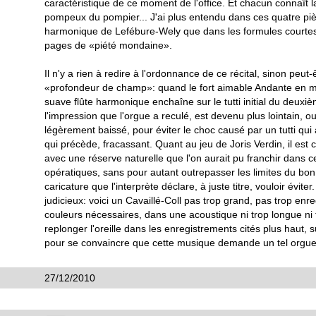
caractéristique de ce moment de l'office. Et chacun connaît l
pompeux du pompier... J'ai plus entendu dans ces quatre piè
harmonique de Lefébure-Wely que dans les formules courtes 
pages de «piété mondaine».
Il n'y a rien à redire à l'ordonnance de ce récital, sinon peu
«profondeur de champ»: quand le fort aimable Andante en m
suave flûte harmonique enchaîne sur le tutti initial du deuxiè
l'impression que l'orgue a reculé, est devenu plus lointain, o
légèrement baissé, pour éviter le choc causé par un tutti qui 
qui précède, fracassant. Quant au jeu de Joris Verdin, il est c
avec une réserve naturelle que l'on aurait pu franchir dans 
opératiques, sans pour autant outrepasser les limites du bon
caricature que l'interprète déclare, à juste titre, vouloir éviter
judicieux: voici un Cavaillé-Coll pas trop grand, pas trop enre
couleurs nécessaires, dans une acoustique ni trop longue ni tr
replonger l'oreille dans les enregistrements cités plus haut, s
pour se convaincre que cette musique demande un tel orgue e
27/12/2010