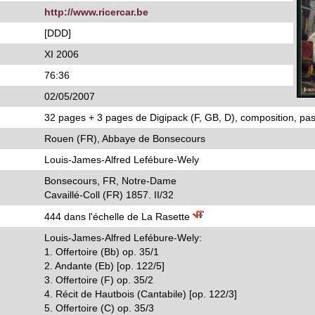
http://www.ricercar.be
[DDD]
XI 2006
76:36
02/05/2007
32 pages + 3 pages de Digipack (F, GB, D), composition, pas
Rouen (FR), Abbaye de Bonsecours
Louis-James-Alfred Lefébure-Wely
Bonsecours, FR, Notre-Dame
Cavaillé-Coll (FR) 1857. II/32
444 dans l'échelle de La Rasette
Louis-James-Alfred Lefébure-Wely:
1. Offertoire (Bb) op. 35/1
2. Andante (Eb) [op. 122/5]
3. Offertoire (F) op. 35/2
4. Récit de Hautbois (Cantabile) [op. 122/3]
5. Offertoire (C) op. 35/3