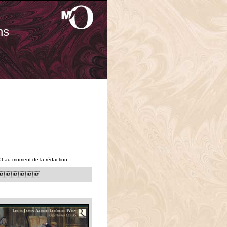
ns
'O au moment de la rédaction
35