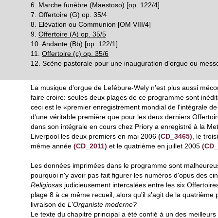
6. Marche funèbre (Maestoso) [op. 122/4]
7. Offertoire (G) op. 35/4
8. Elévation ou Communion [OM VIII/4]
9.
Offertoire (A) op. 35/5
10. Andante (Bb) [op. 122/1]
11.
Offertoire (c) op. 35/6
12. Scène pastorale pour une inauguration d'orgue ou messe
La musique d'orgue de Lefébure-Wely n'est plus aussi méco
faire croire: seules deux plages de ce programme sont inédites
ceci est le «premier enregistrement mondial de l'intégrale de l
d'une véritable première que pour les deux derniers Offertoi
dans son intégrale en cours chez Priory a enregistré à la Me
Liverpool les deux premiers en mai 2006
(CD_3465)
, le tro
même année
(CD_2011)
et le quatrième en juillet 2005
(CD_
Les données imprimées dans le programme sont malheureu
pourquoi n'y avoir pas fait figurer les numéros d'opus des c
Religiosas
judicieusement intercalées entre les six Offertoires
plage 8 à ce même recueil, alors qu'il s'agit de la quatrième 
livraison de
L'Organiste moderne?
Le texte du chapitre principal a été confié à un des meilleur