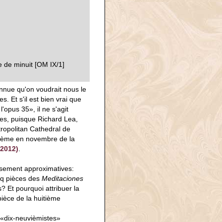
 de minuit [OM IX/1]
nnue qu'on voudrait nous le
. Et s'il est bien vrai que
'opus 35», il ne s'agit
res, puisque Richard Lea,
tropolitan Cathedral de
isième en novembre de la
2012)
.
sement approximatives:
inq pièces des
Meditaciones
? Et pourquoi attribuer la
pièce de la huitième
s «dix-neuvièmistes»