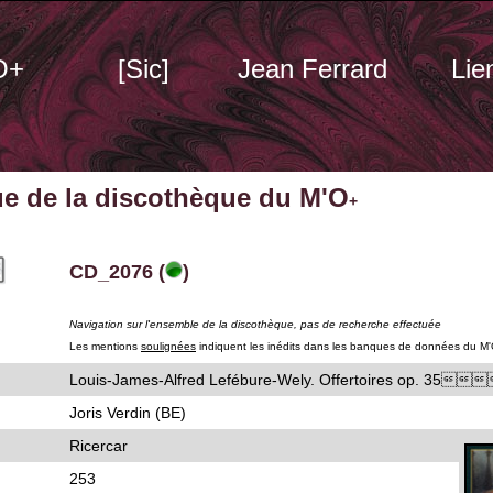
O+
[Sic]
Jean Ferrard
Lie
ue de la discothèque du M'O
+
CD_2076 (
)
Navigation sur l'ensemble de la discothèque, pas de recherche effectuée
Les mentions
soulignées
indiquent les inédits dans les banques de données du M
Louis-James-Alfred Lefébure-Wely. Offertoires op. 
Joris Verdin (BE)
Ricercar
253