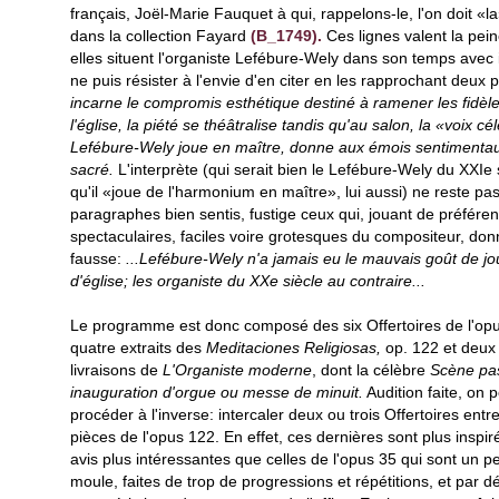
français, Joël-Marie Fauquet à qui, rappelons-le, l'on doit 
dans la collection Fayard
(B_1749).
Ces lignes valent la peine
elles situent l'organiste Lefébure-Wely dans son temps avec i
ne puis résister à l'envie d'en citer en les rapprochant deux
incarne le compromis esthétique destiné à ramener les fidèle
l'église, la piété se théâtralise tandis qu'au salon, la «voix 
Lefébure-Wely joue en maître, donne aux émois sentimentaux
sacré.
L'interprète (qui serait bien le Lefébure-Wely du XXIe 
qu'il «joue de l'harmonium en maître», lui aussi) ne reste pa
paragraphes bien sentis, fustige ceux qui, jouant de préféren
spectaculaires, faciles voire grotesques du compositeur, don
fausse:
...Lefébure-Wely n'a jamais eu le mauvais goût de jo
d'église; les organiste du XXe siècle au contraire...
Le programme est donc composé des six Offertoires de l'opus
quatre extraits des
Meditaciones Religiosas,
op. 122 et deux 
livraisons de
L'Organiste moderne
, dont la célèbre
Scène pas
inauguration d'orgue ou messe de minuit.
Audition faite, on 
procéder à l'inverse: intercaler deux ou trois Offertoires en
pièces de l'opus 122. En effet, ces dernières sont plus inspi
avis plus intéressantes que celles de l'opus 35 qui sont un 
moule, faites de trop de progressions et répétitions, et par dé