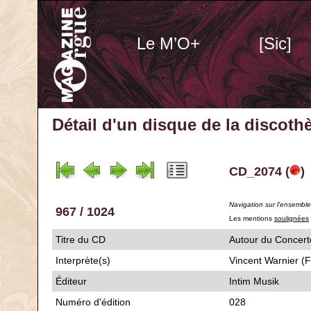
Le M’O+
[Sic]
Détail d'un disque de la discot
CD_2074 (
)
Navigation sur l'ensembl
967 / 1024
Les mentions
soulignées
Titre du CD
Autour du Conce
Interprète(s)
Vincent Warnier (F
Éditeur
Intim Musik
Numéro d'édition
028