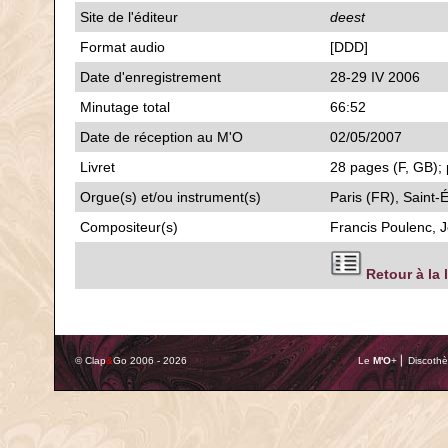
Site de l'éditeur
deest
Format audio
[DDD]
Date d'enregistrement
28-29 IV 2006
Minutage total
66:52
Date de réception au M'O
02/05/2007
Livret
28 pages (F, GB); 
Orgue(s) et/ou instrument(s)
Paris (FR), Saint-
Compositeur(s)
Francis Poulenc, 
Retour à la 
© Clap
&
Go 2006 - 2026
Le
M'O
+ ⎢ Discothè