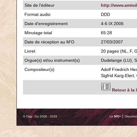
Site de l'éditeur
http://www.amisd
Format audio
DDD
Date d'enregistrement
4-6 IX 2006
Minutage total
65:28
Date de réception au M'O
27/03/2007
Livret
20 pages (NL, F, G
Orgue(s) et/ou instrument(s)
Dudelange (LU), S
Compositeur(s)
Adolf Friedrich H
Sigfrid Karg-Elert
Retour à la 
© Clap
&
Go 2006 - 2026
Le
M'O
+ ⎢ Discothè