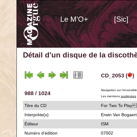
Le M’O+
[Sic]
Détail d'un disque de la discot
CD_2053 (
)
Navigation sur l'ensembl
988 / 1024
Les mentions
soulignées
Titre du CD
For Two To P
Interprète(s)
Erwin Van Bogaert
Éditeur
ISM
Numéro d'édition
07002