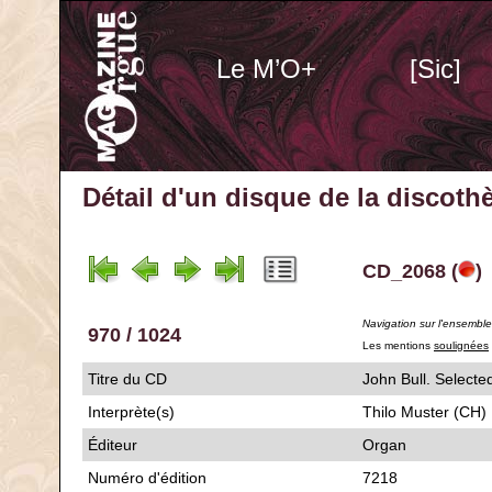
Le M’O+
[Sic]
Détail d'un disque de la discot
CD_2068 (
)
Navigation sur l'ensembl
970 / 1024
Les mentions
soulignées
Titre du CD
John Bull. Sel
Interprète(s)
Thilo Muster (CH)
Éditeur
Organ
Numéro d'édition
7218