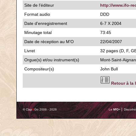
Site de l'éditeur
http://www.ifo-re
Format audio
DDD
Date d'enregistrement
6-7 X 2004
Minutage total
73:45
Date de réception au M'O
22/04/2007
Livret
32 pages (D, F, GB)
Orgue(s) et/ou instrument(s)
Mont-Saint-Aignan
Compositeur(s)
John Bull
Retour à la 
© Clap
&
Go 2006 - 2026
Le
M'O
+ ⎢ Discothè