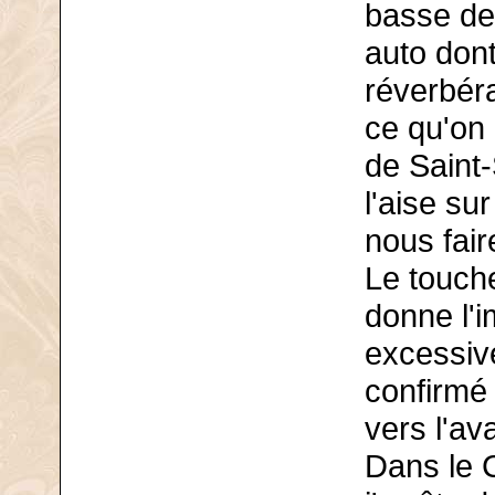
basse dev
auto dont
réverbéra
ce qu'on 
de Saint
l'aise su
nous fair
Le touche
donne l'
excessiv
confirmé
vers l'av
Dans le C