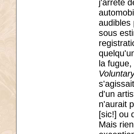
j'arrête 
automobi
audibles
sous esti
registrat
quelqu'un
la fugue,
Voluntar
s'agissai
d'un arti
n'aurait 
[sic!] ou
Mais rien