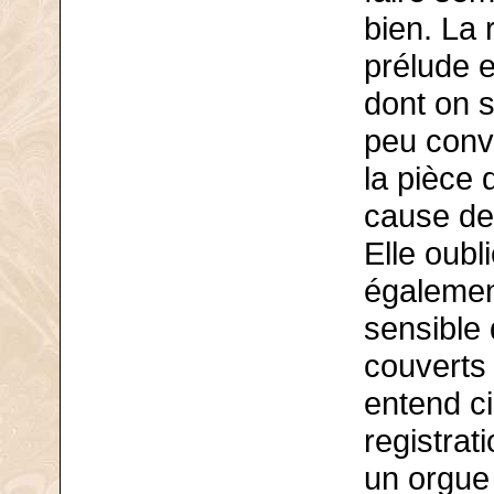
bien. La 
prélude e
dont on 
peu conva
la pièce 
cause de
Elle oubl
également
sensible 
couverts 
entend ci
registrat
un orgue 