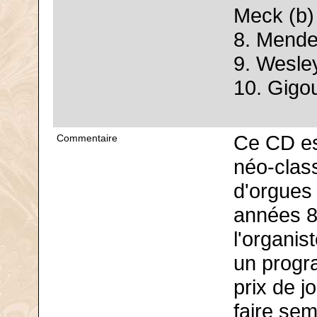
Meck (b)
8. Mende
9. Wesley
10. Gigou
Ce CD es
Commentaire
néo-class
d'orgues
années 8
l'organis
un progr
prix de j
faire sem