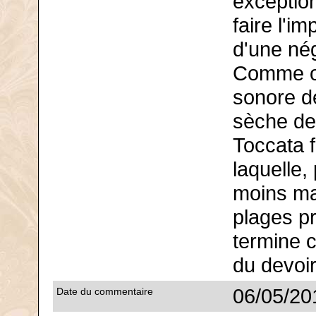
exception
faire l'i
d'une nég
Comme on 
sonore de
sèche de 
Toccata f
laquelle,
moins ma
plages p
termine 
du devoir
06/05/20
Date du commentaire