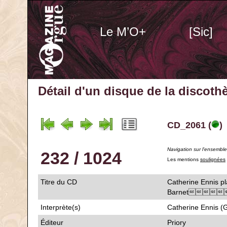
Le M’O+
[Sic]
Détail d'un disque de la discot
CD_2061 (
)
Navigation sur l'ensembl
232 / 1024
Les mentions
soulignées
Titre du CD
Catherine Ennis pl
Barnet
Interprète(s)
Catherine Ennis (
Éditeur
Priory