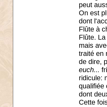
peut auss
On est p
dont l'ac
Flûte à c
Flûte. La
mais avec
traité en
de dire, 
euch...
fr
ridicule:
qualifiée
dont deux
Cette foi