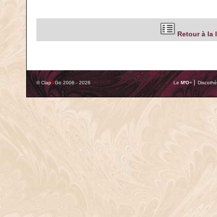
Retour à la 
© Clap
&
Go 2006 - 2026
Le
M'O
+ ⎢ Discothè