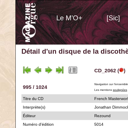
Le M’O+
[Sic]
Détail d'un disque de la discot
CD_2062 (
)
Navigation sur l'ensembl
995 / 1024
Les mentions
soulignées
Titre du CD
French Masterw
Interprète(s)
Jonathan Dimmoc
Éditeur
Rezound
Numéro d'édition
5014