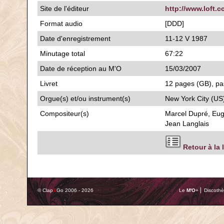
Site de l'éditeur
http://www.loft.c
Format audio
[DDD]
Date d'enregistrement
11-12 V 1987
Minutage total
67:22
Date de réception au M'O
15/03/2007
Livret
12 pages (GB), pas
Orgue(s) et/ou instrument(s)
New York City (US)
Compositeur(s)
Marcel Dupré, Eug
Jean Langlais
Retour à la 
© Clap
&
Go 2006 - 2026
Le
M'O
+ ⎢ Discothè