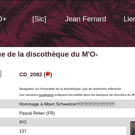
O+
[Sic]
Jean Ferrard
Lie
ue de la discothèque du M'O
+
CD_2082 (
)
Navigation sur l'ensemble de la discothèque, pas de recherche effectuée
Les mentions
soulignées
indiquent les inédits dans les banques de données du M
Hommage à Albert Schweitzer
Pascal Reber (FR)
IFO
137