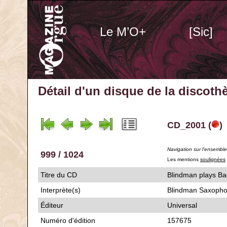
Le M’O+
[Sic]
Détail d'un disque de la discot
CD_2001 (
)
Navigation sur l'ensembl
999 / 1024
Les mentions
soulignées
Titre du CD
Blindman pla
Interprète(s)
Blindman Saxopho
Éditeur
Universal
Numéro d'édition
157675