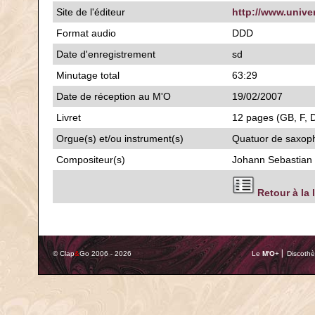
Site de l'éditeur
http://www.unive
Format audio
DDD
Date d'enregistrement
sd
Minutage total
63:29
Date de réception au M'O
19/02/2007
Livret
12 pages (GB, F, D
Orgue(s) et/ou instrument(s)
Quatuor de saxop
Compositeur(s)
Johann Sebastian
Retour à la 
© Clap
&
Go 2006 - 2026
Le
M'O
+ ⎢ Discothè