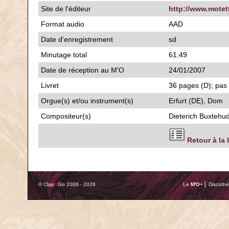
Site de l'éditeur
http://www.motet
Format audio
AAD
Date d'enregistrement
sd
Minutage total
61:49
Date de réception au M'O
24/01/2007
Livret
36 pages (D); pas 
Orgue(s) et/ou instrument(s)
Erfurt (DE), Dom
Compositeur(s)
Dieterich Buxtehu
Retour à la 
© Clap
&
Go 2006 - 2026
Le
M'O
+ ⎢ Discothè