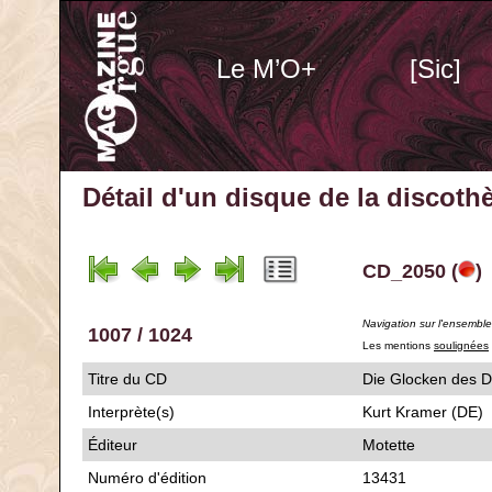
Le M’O+
[Sic]
Détail d'un disque de la discot
CD_2050 (
)
Navigation sur l'ensembl
1007 / 1024
Les mentions
soulignées
Titre du CD
Die Glocken de
Interprète(s)
Kurt Kramer (DE)
Éditeur
Motette
Numéro d'édition
13431