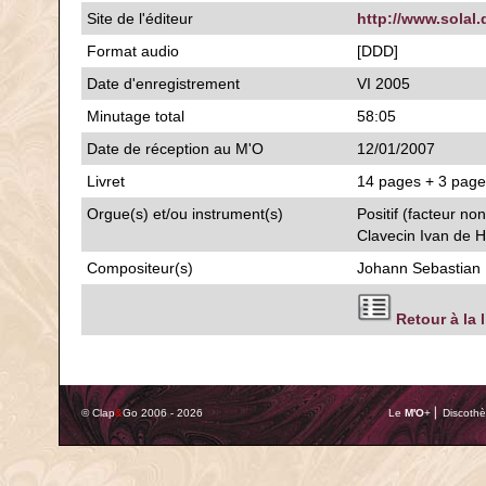
Site de l'éditeur
http://www.solal.
Format audio
[DDD]
Date d'enregistrement
VI 2005
Minutage total
58:05
Date de réception au M'O
12/01/2007
Livret
14 pages + 3 pages
Orgue(s) et/ou instrument(s)
Positif (facteur no
Clavecin Ivan de H
Compositeur(s)
Johann Sebastian
Retour à la 
© Clap
&
Go 2006 - 2026
Le
M'O
+ ⎢ Discothè