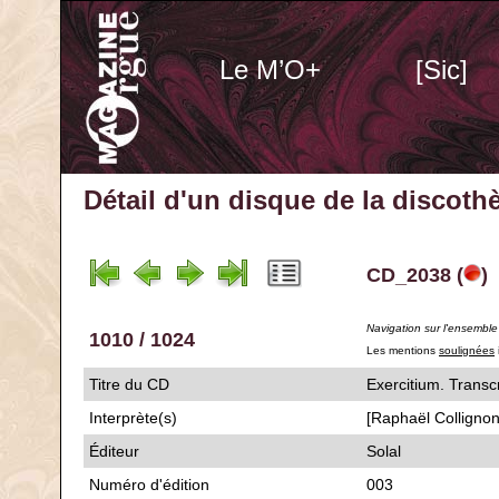
Le M’O+
[Sic]
Détail d'un disque de la discot
CD_2038 (
)
Navigation sur l'ensembl
1010 / 1024
Les mentions
soulignées
Titre du CD
Exercitium. Tra
Interprète(s)
[Raphaël Colligno
Éditeur
Solal
Numéro d'édition
003