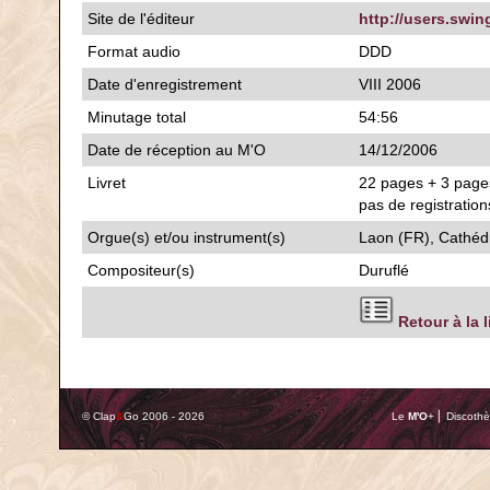
Site de l'éditeur
http://users.swi
Format audio
DDD
Date d'enregistrement
VIII 2006
Minutage total
54:56
Date de réception au M'O
14/12/2006
Livret
22 pages + 3 pages
pas de registration
Orgue(s) et/ou instrument(s)
Laon (FR), Cathéd
Compositeur(s)
Duruflé
Retour à la 
© Clap
&
Go 2006 - 2026
Le
M'O
+ ⎢ Discothè