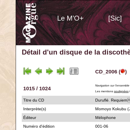
Le M’O+
[Sic]
Détail d'un disque de la discot
CD_2006 (
)
Navigation sur l'ensemble
1015 / 1024
Les mentions
soulignées
i
Titre du CD
Duruflé. Req
Interprète(s)
Momoyo Kokubu (JP)
Éditeur
Mélophone
Numéro d'édition
001-06