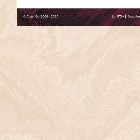
© Clap
&
Go 2006 - 2026
Le
M'O
+ ⎢ Discothè