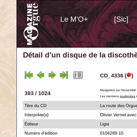
Le M’O+
[Sic]
Détail d'un disque de la discot
CD_4336 (
)
Navigation sur l'ensemble
393 / 1024
Les mentions
soulignées
i
Titre du CD
La route des Org
Interprète(s)
Olivier Vernet avec
Éditeur
Ligia
Numéro d'édition
0104288-15