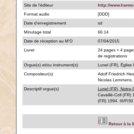
Site de l'éditeur
http://www.harm
Format audio
[DDD]
Date d'enregistrement
sd
Minutage total
66:14
Date de réception au M'O
07/04/2015
Livret
24 pages + 4 pages
de registrations
Orgue(s) et/ou instrument(s)
Lunel (FR), Églis
Compositeur(s)
Adolf Friedrich He
Nicolas Lemmens, 
Descriptif orgue(s)
Lunel (FR), Notre
Cavaillé-Coll (FR
(FR) 1994. III/P/30
Retour à la 