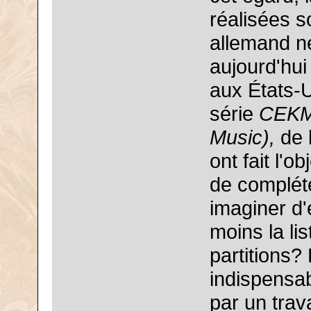
réalisées s
allemand né
aujourd'hui
aux États-U
série
CEKM 
Music),
de l
ont fait l'
de compléte
imaginer d'e
moins la li
partitions? 
indispensab
par un trava