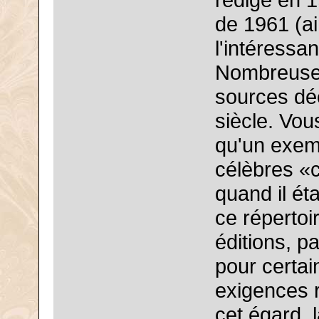
rédigé en 1
de 1961 (ai
l'intéressa
Nombreuses
sources dé
siècle. Vou
qu'un exem
célèbres «
quand il éta
ce répertoi
éditions, p
pour certa
exigences 
cet égard, 