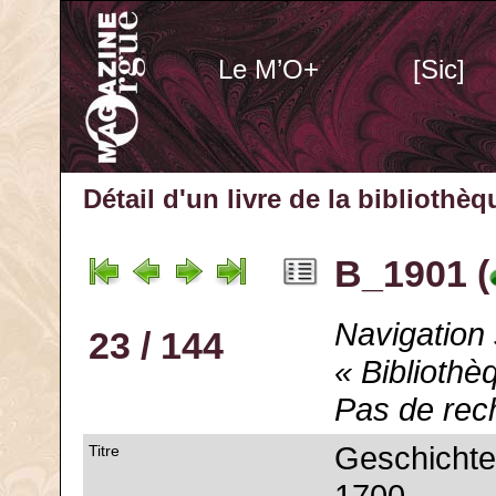
Le M’O+
[Sic]
Détail d'un livre de la bibliothè
B_1901 (
Navigation 
23 / 144
« Bibliothè
Pas de rec
Geschichte
Titre