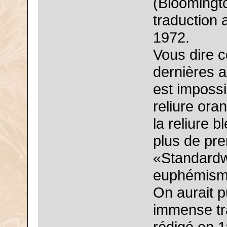
(Bloomingt
traduction 
1972.
Vous dire c
dernières a
est impossi
reliure ora
la reliure b
plus de pre
«Standardw
euphémism
On aurait p
immense tra