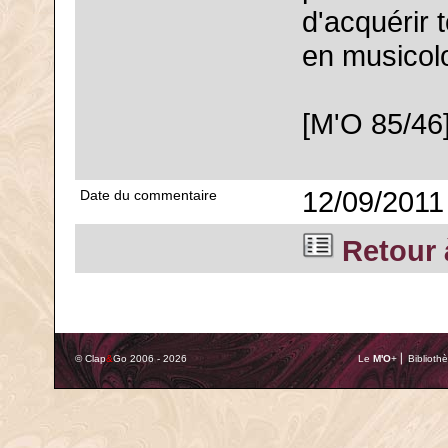
d'acquérir 
en musicol
[M'O 85/46
12/09/2011
Date du commentaire
Retour à
© Clap
&
Go 2006 - 2026
Le
M'O
+ ⎢ Biblioth