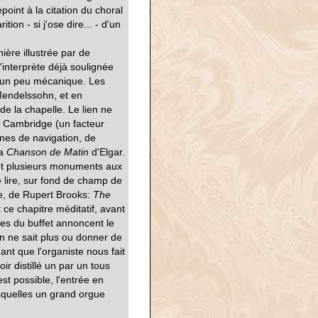
point à la citation du choral
tion - si j'ose dire... - d'un
ière illustrée par de
l'interprète déjà soulignée
nt un peu mécanique. Les
 Mendelssohn, et en
de la chapelle. Le lien ne
e Cambridge (un facteur
ènes de navigation, de
la
Chanson de Matin
d'Elgar.
 et plusieurs monuments aux
 lire, sur fond de champ de
e, de Rupert Brooks:
The
 ce chapitre méditatif, avant
les du buffet annoncent le
 ne sait plus ou donner de
ant que l'organiste nous fait
r distillé un par un tous
st possible, l'entrée en
esquelles un grand orgue