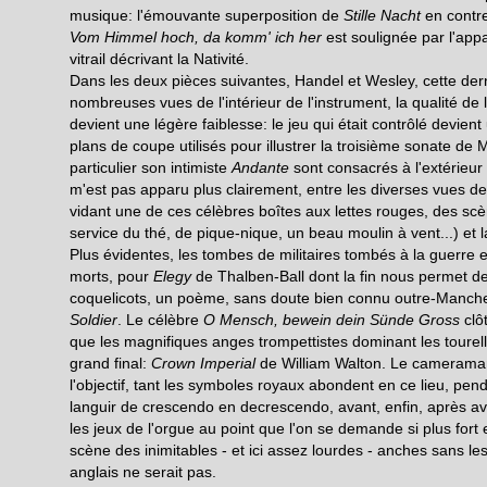
musique: l'émouvante superposition de
Stille Nacht
en contre
Vom Himmel hoch, da komm' ich her
est soulignée par l'appari
vitrail décrivant la Nativité.
Dans les deux pièces suivantes, Handel et Wesley, cette dern
nombreuses vues de l'intérieur de l'instrument, la qualité de 
devient une légère faiblesse: le jeu qui était contrôlé devie
plans de coupe utilisés pour illustrer la troisième sonate de
particulier son intimiste
Andante
sont consacrés à l'extérieur 
m'est pas apparu plus clairement, entre les diverses vues d
vidant une de ces célèbres boîtes aux lettes rouges, des sc
service du thé, de pique-nique, un beau moulin à vent...) et 
Plus évidentes, les tombes de militaires tombés à la guerre
morts, pour
Elegy
de Thalben-Ball dont la fin nous permet de
coquelicots, un poème, sans doute bien connu outre-Manch
Soldier
. Le célèbre
O Mensch, bewein dein Sünde Gross
clôt
que les magnifiques anges trompettistes dominant les tourel
grand final:
Crown Imperial
de William Walton. Le cameraman
l'objectif, tant les symboles royaux abondent en ce lieu, pend
languir de crescendo en decrescendo, avant, enfin, après avoi
les jeux de l'orgue au point que l'on se demande si plus fort e
scène des inimitables - et ici assez lourdes - anches sans l
anglais ne serait pas.