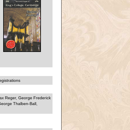
gistrations
ax Reger, George Frederick
George Thalben-Ball,