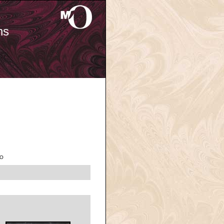
ns
'O