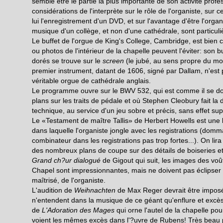
semble être le partie la plus importante de son activité profe
considérations de l'interprète sur le rôle de l'organiste, sur
lui l'enregistrement d'un DVD, et sur l'avantage d'être l'organi
musique d'un collège, et non d'une cathédrale, sont particul
Le buffet de l'orgue de King's College, Cambridge, est bien
ou photos de l'intérieur de la chapelle peuvent l'éviter: son 
dorés se trouve sur le
screen
(le jubé, au sens propre du mot
premier instrument, datant de 1606, signé par Dallam, n'est 
véritable orgue de cathédrale anglais.
Le programme ouvre sur le BWV 532, qui est comme il se doit
plans sur les traits de pédale et où Stephen Cleobury fait la
technique, au service d'un jeu sobre et précis, sans effet supe
Le «Testament de maître Tallis» de Herbert Howells est une be
dans laquelle l'organiste jongle avec les registrations (dom
combinateur dans les registrations pas trop fortes...). On lira d
des nombreux plans de coupe sur des détails de boiseries et
Grand ch?ur dialogué
de Gigout qui suit, les images des voû
Chapel sont impressionnantes, mais ne doivent pas éclipser l
maîtrisé, de l'organiste.
L'audition de
Weihnachten
de Max Reger devrait être imposé
n'entendent dans la musique de ce géant qu'enflure et excè
de
L'Adoration des Mages
qui orne l'autel de la chapelle pou
voient les mêmes excès dans l'?uvre de Rubens! Très beau pa