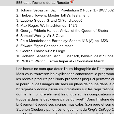
555 dans l'échelle de La Rasette
1. Johann Sebastian Bach: Praeludium & Fuge (D) BWV 532
2. Herbert Howells: Master Tallis's Testament
3. Eugène Gigout: Grand Ch?ur dialogué
4. Max Reger: Weihnachten op. 145/6
5. George Frideric Handel: Arrival of the Queen of Sheba
6. Samuel Wesley: Air & Gavotte
7. Felix Mendelssohn-Bartholdy: Sonata N°3 (A) op. 65/3
8. Edward Elgar: Chanson de matin
9. George Thalben-Ball: Elegy
10. Johann Sebastian Bach: O Mensch, bewein' dein' Sünd
11. William Walton: Crown Imperial - Coronation March
Les bonus ne sont que deux: l'auto-biographie de l'interprète e
Mais vous trouverez les explications concernant le programme,
les récitals produits par Priory présentés jusqu'ici permett
le pourquoi des images utilisées en plans de coupe dans la d
l'interprète y donne plusieurs indications sur les registrations
donner le moindre élément historique sur les compositeurs o
trouvera dans le deuxième partie du livret). Dans l'histoire de
brièvement évoqué ses racines musicales (son père et son g
Stephen Cleobury parle très longuement du
King's College C