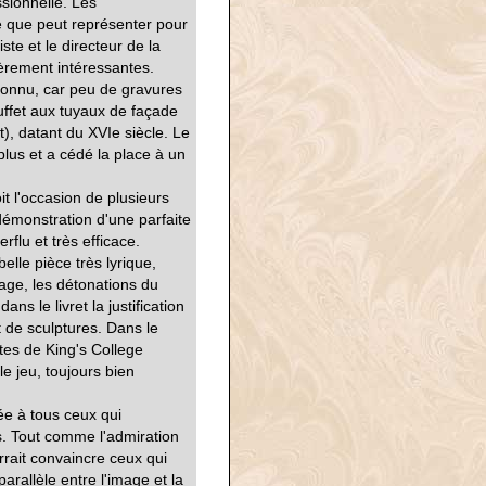
ssionnelle. Les
 ce que peut représenter pour
ste et le directeur de la
ièrement intéressantes.
 connu, car peu de gravures
buffet aux tuyaux de façade
), datant du XVIe siècle. Le
plus et a cédé la place à un
 l'occasion de plusieurs
 démonstration d'une parfaite
rflu et très efficace.
lle pièce très lyrique,
mage, les détonations du
ans le livret la justification
 de sculptures. Dans le
tes de King's College
e jeu, toujours bien
e à tous ceux qui
s. Tout comme l'admiration
rrait convaincre ceux qui
rallèle entre l'image et la