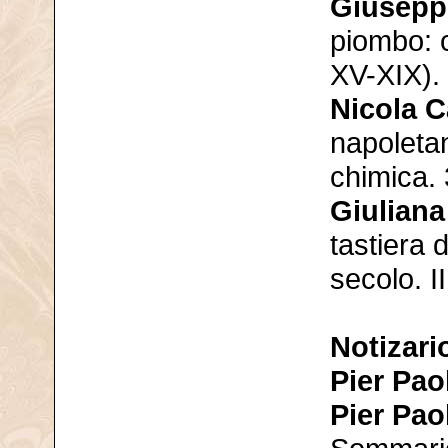
Giuseppe
piombo: c
XV-XIX).
Nicola 
napoletan
chimica.
Giuliana
tastiera
secolo. I
Notizari
Pier Pao
Pier Pao