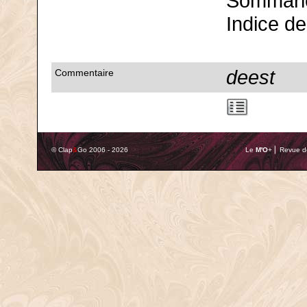
Sommario
Indice de
deest
Commentaire
© Clap
&
Go 2006 - 2026
Le
M'O
+ ⎢ Revue de