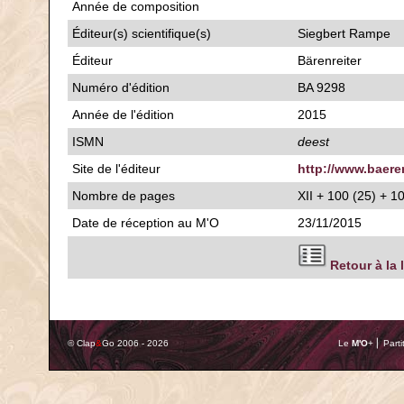
Année de composition
Éditeur(s) scientifique(s)
Siegbert Rampe
Éditeur
Bärenreiter
Numéro d'édition
BA 9298
Année de l'édition
2015
ISMN
deest
Site de l'éditeur
http://www.baere
Nombre de pages
XII + 100 (25) + 1
Date de réception au M'O
23/11/2015
Retour à la 
© Clap
&
Go 2006 - 2026
Le
M'O
+ ⎢ Parti