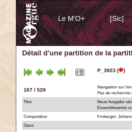
Le M’O+
[Sic]
Détail d'une partition de la part
P_3923 (
)
Navigation sur l'en
167 / 529
Pas de recherche 
Titre
Neue Ausgabe sämt
Ensemblewerke un
Compositeur
Froberger, Johan
Opus