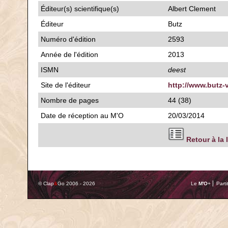
Éditeur(s) scientifique(s)
Albert Clement
Éditeur
Butz
Numéro d'édition
2593
Année de l'édition
2013
ISMN
deest
Site de l'éditeur
http://www.butz-
Nombre de pages
44 (38)
Date de réception au M'O
20/03/2014
Retour à la 
© Clap
&
Go 2006 - 2026
Le
M'O
+ ⎢ Parti