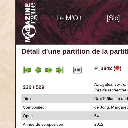
Le M’O+
[Sic]
Détail d'une partition de la part
P_3842 (
)
Navigation sur l'en
230 / 529
Pas de recherche 
Titre
Drei Präludien un
Compositeur
de Jong, Margaret
Opus
54
Année de composition
2012