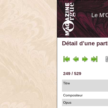
Le M’
Détail d'une par
249 / 529
Titre
Compositeur
Opus