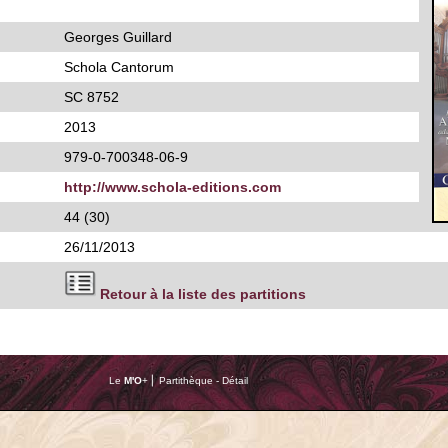
Georges Guillard
Schola Cantorum
SC 8752
2013
979-0-700348-06-9
http://www.schola-editions.com
44 (30)
26/11/2013
Retour à la liste des partitions
Le
M'O
+ ⎢ Partithèque - Détail