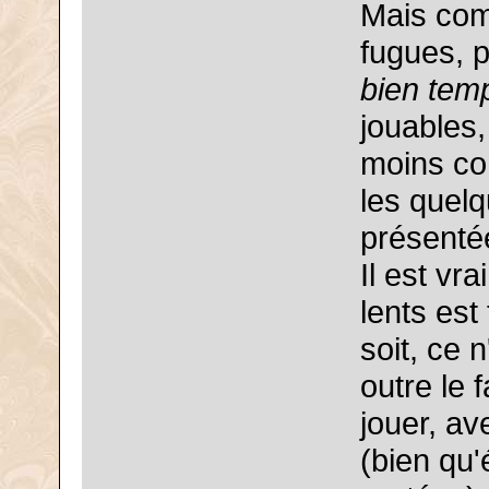
Mais com
fugues, p
bien tem
jouables,
moins co
les quelq
présenté
Il est vr
lents est
soit, ce 
outre le 
jouer, av
(bien qu