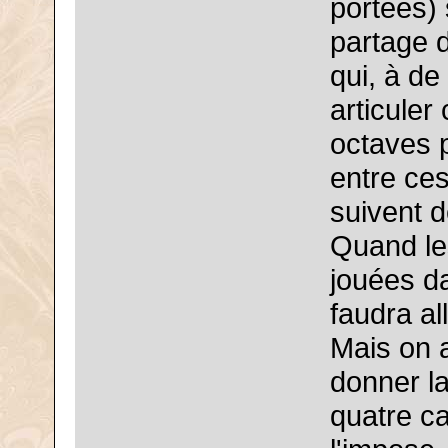
portées) 
partage d
qui, à d
articuler
octaves p
entre ces
suivent de
Quand le
jouées da
faudra all
Mais on 
donner la
quatre ca