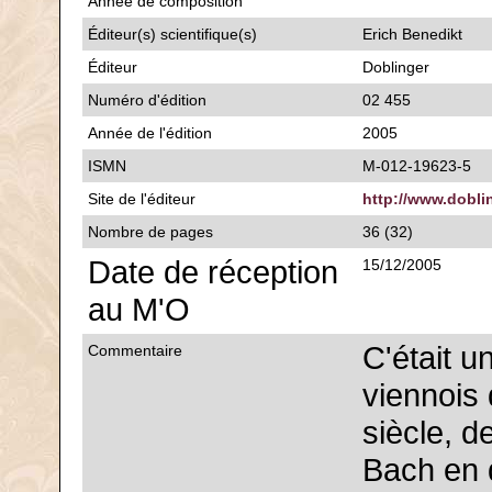
Année de composition
Éditeur(s) scientifique(s)
Erich Benedikt
Éditeur
Doblinger
Numéro d'édition
02 455
Année de l'édition
2005
ISMN
M-012-19623-5
Site de l'éditeur
http://www.dobli
Nombre de pages
36 (32)
Date de réception
15/12/2005
au M'O
C'était u
Commentaire
viennois 
siècle, d
Bach en q