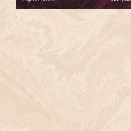
© Clap
&
Go 2006 - 2026
Le
M'O
+ ⎢ Parti