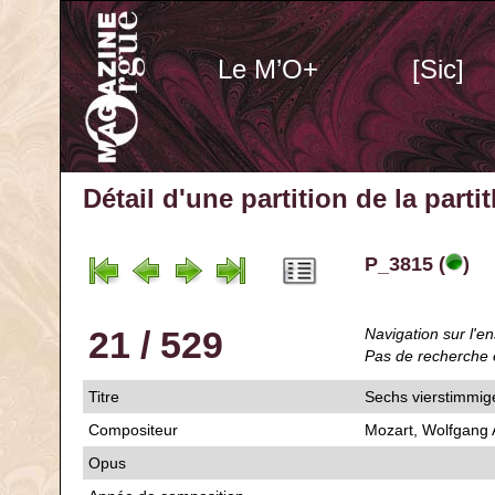
Le M’O+
[Sic]
Détail d'une partition de la part
P_3815 (
)
21 / 529
Navigation sur l'en
Pas de recherche 
Titre
Sechs vierstimmig
Compositeur
Mozart, Wolfgang
Opus