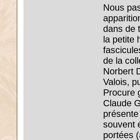
Nous pas
apparitio
dans de 
la petite
fascicul
de la col
Norbert 
Valois, p
Procure 
Claude G
présente 
souvent é
portées (