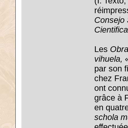
(I. Texto
réimpres
Consejo 
Cientific
Les
Obra
vihuela,
«
par son f
chez Fra
ont conn
grâce à F
en quatr
schola m
effectuée