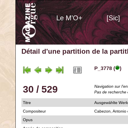
Le M’O+
[Sic]
Détail d'une partition de la part
P_3778 (
)
30 / 529
Navigation sur l'en
Pas de recherche 
Titre
Ausgewählte Werke
Compositeur
Cabezon, Antonio
Opus