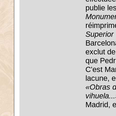
publie le
Monument
réimprim
Superior 
Barcelon
exclut de
que Pedre
C'est Mar
lacune, e
«Obras d
vihuela..
Madrid, 