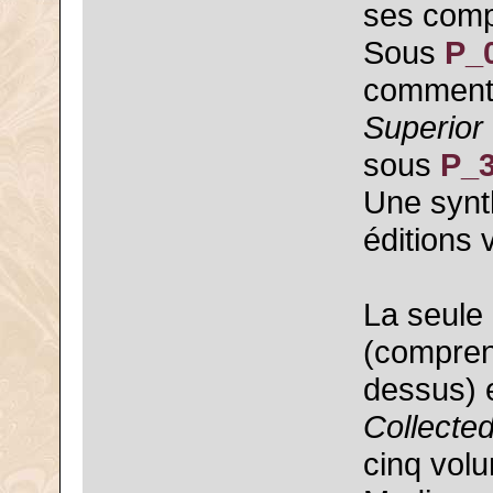
ses comp
Sous
P_
commentai
Superior 
sous
P_
Une synt
éditions
La seule 
(compren
dessus) 
Collecte
cinq volu