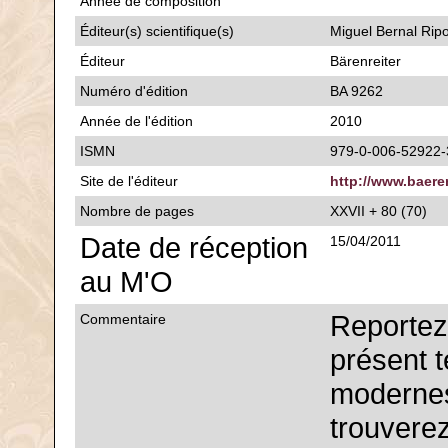
Année de composition
Éditeur(s) scientifique(s)
Miguel Bernal Ripo
Éditeur
Bärenreiter
Numéro d'édition
BA 9262
Année de l'édition
2010
ISMN
979-0-006-52922-
Site de l'éditeur
http://www.baere
Nombre de pages
XXVII + 80 (70)
Date de réception
15/04/2011
au M'O
Reporte
Commentaire
présent t
modernes
trouverez