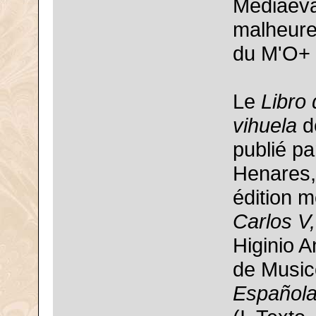
Mediaeva
malheure
du M'O+
Le
Libro 
vihuela
d
publié pa
Henares, 
édition 
Carlos V,
Higinio A
de Music
Española