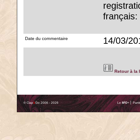
registrat
français:
14/03/20
Date du commentaire
Retour à la 
© Clap
&
Go 2006 - 2026
Le
M'O
+ ⎢ Parti