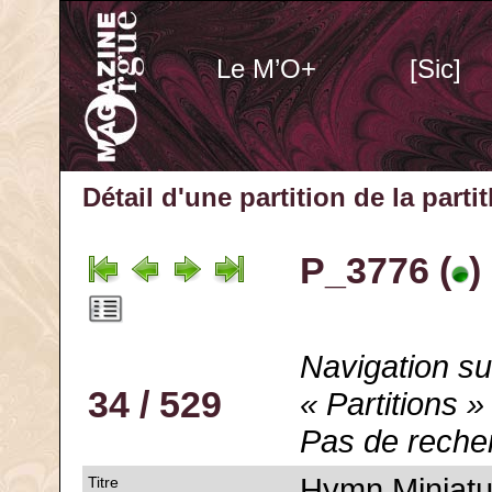
Le M’O+
[Sic]
Détail d'une partition de la part
P_3776 (
)
Navigation su
34 / 529
« Partitions »
Pas de reche
Hymn Miniatu
Titre