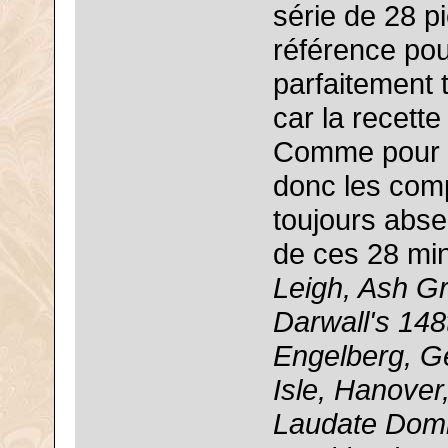
série de 28 p
référence po
parfaitement 
car la recett
Comme pour l
donc les comp
toujours absen
de ces 28 mi
Leigh, Ash Gr
Darwall's 148
Engelberg, Ge
Isle, Hanover,
Laudate Domi