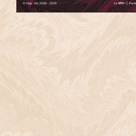
© Clap
&
Go 2006 - 2026
Le
M'O
+ ⎢ Parti