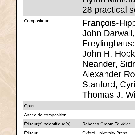
28 practical s
François-Hipp
Compositeur
John Darwall
Freylinghaus
John H. Hopki
Neander, Sidn
Alexander Rob
Stanford, Cyri
Thomas J. Wi
Opus
Année de composition
Éditeur(s) scientifique(s)
Rebecca Groom Te Velde
Éditeur
Oxford University Press