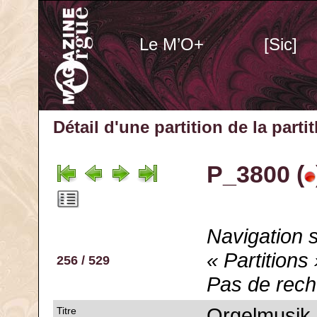
Le M’O+
[Sic]
Détail d'une partition de la part
P_3800 (
Navigation s
« Partitions 
256 / 529
Pas de rech
Orgelmusik 
Titre