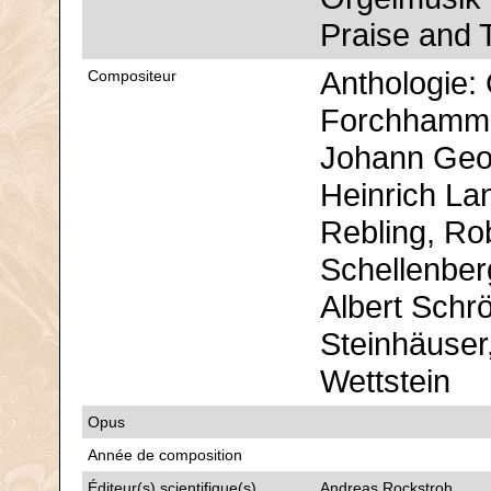
Praise and 
Anthologie: 
Compositeur
Forchhammer
Johann Geo
Heinrich La
Rebling, R
Schellenber
Albert Schrö
Steinhäuser
Wettstein
Opus
Année de composition
Éditeur(s) scientifique(s)
Andreas Rockstroh