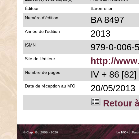
Éditeur
Bärenreiter
BA 8497
Numéro d'édition
2013
Année de l'édition
979-0-006-
ISMN
http://www
Site de l'éditeur
IV + 86 [82]
Nombre de pages
20/05/2013
Date de réception au M'O
Retour à
© Clap
&
Go 2006 - 2026
Le
M'O
+ ⎢ Parti