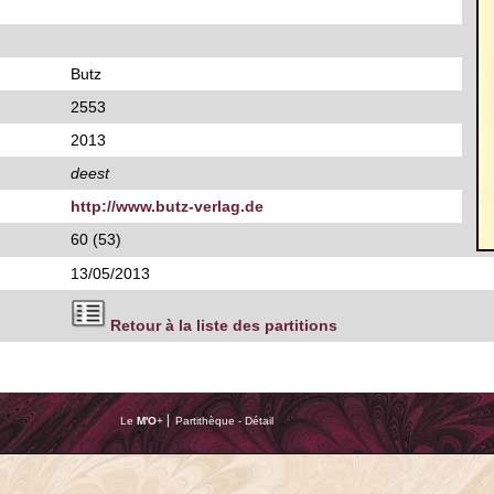
Butz
2553
2013
deest
http://www.butz-verlag.de
60 (53)
13/05/2013
Retour à la liste des partitions
Le
M'O
+ ⎢ Partithèque - Détail