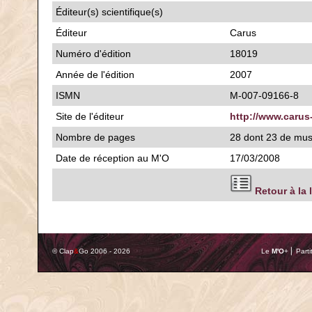
Éditeur(s) scientifique(s)
Éditeur
Carus
Numéro d'édition
18019
Année de l'édition
2007
ISMN
M-007-09166-8
Site de l'éditeur
http://www.carus
Nombre de pages
28 dont 23 de mu
Date de réception au M'O
17/03/2008
Retour à la 
© Clap
&
Go 2006 - 2026
Le
M'O
+ ⎢ Parti