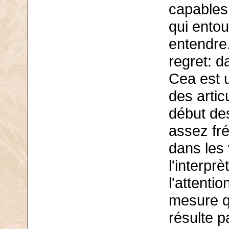
capables 
qui entou
entendre.
regret: d
Cea est 
des artic
début de
assez fré
dans les v
l'interpr
l'attentio
mesure qu
résulte p