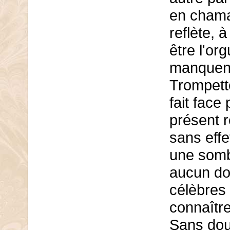
en chama
reflète, 
être l'or
manquent 
Trompette
fait face
présent r
sans effe
une sombr
aucun do
célèbres b
connaître
Sans dou