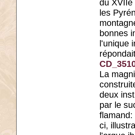
du XVIIe 
les Pyré
montagnes
bonnes i
l'unique 
répondai
CD_3510
La magnif
construit
deux ins
par le s
flamand: 
ci, illus