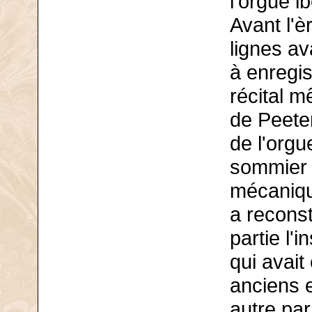
l'orgue i
Avant l'è
lignes av
à enregis
récital m
de Peeter
de l'orgue
sommier e
mécaniqu
a reconst
partie l'
qui avai
anciens 
autre par