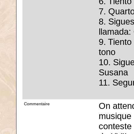
6. Tiento
7. Quarto
8. Sigues
llamada:
9. Tiento
tono
10. Sigu
Susana
11. Segun
On atten
Commentaire
musique 
conteste