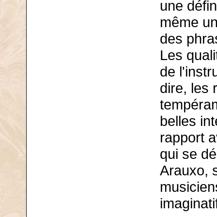
une défin
même une
des phra
Les quali
de l'inst
dire, les
tempéram
belles in
rapport 
qui se d
Arauxo, 
musiciens
imaginati