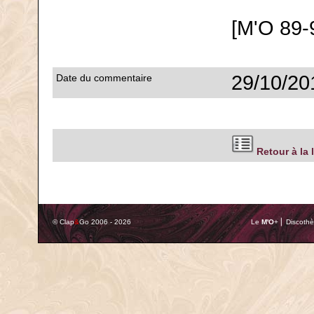
[M'O 89-
29/10/20
Date du commentaire
Retour à la 
© Clap
&
Go 2006 - 2026
Le
M'O
+ ⎢ Discothè