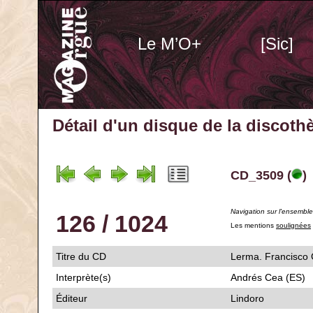
Le M’O+
[Sic]
Détail d'un disque de la discot
CD_3509 (
)
Navigation sur l'ensembl
126 / 1024
Les mentions
soulignées
Titre du CD
Lerma. Francisco 
Interprète(s)
Andrés Cea (ES)
Éditeur
Lindoro