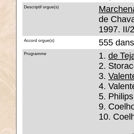
Marchena
Descriptif orgue(s)
de Chava
1997. II/
555 dans
Accord orgue(s)
1.
de Tej
Programme
2. Storac
3.
Valent
4. Valente
5. Philip
9. Coelh
10. Coel