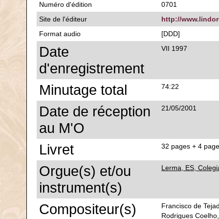
Numéro d'édition
0701
Site de l'éditeur
http://www.lindo
Format audio
[DDD]
Date
VII 1997
d'enregistrement
Minutage total
74:22
Date de réception
21/05/2001
au M'O
Livret
32 pages + 4 pages
Orgue(s) et/ou
Lerma, ES, Colegi
instrument(s)
Compositeur(s)
Francisco de Tejad
Rodrigues Coelho,