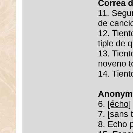
Correa 
11. Segu
de canci
12. Tien
tiple de 
13. Tient
noveno t
14. Tient
Anonym
6.
[écho]
7. [sans t
8. Echo 