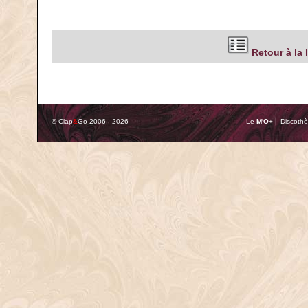
Retour à la 
© Clap
&
Go 2006 - 2026
Le
M'O
+ ⎢ Discothè