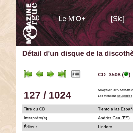
Le M’O+
[Sic]
Détail d'un disque de la discot
CD_3508 (
)
Navigation sur l'ensembl
127 / 1024
Les mentions
soulignées
Titre du CD
Tiento a las Espa
Interprète(s)
Andrès Cea (ES)
Éditeur
Lindoro