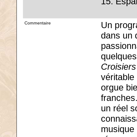
15. Espa
Un progr
Commentaire
dans un d
passionn
quelques
Croisiers
véritable
orgue bie
franches.
un réel s
connaiss
musique 