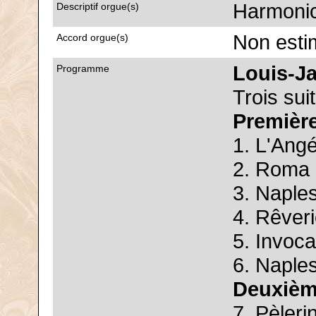
Harmonic
Descriptif orgue(s)
Non esti
Accord orgue(s)
Louis-J
Programme
Trois su
Première
1. L'Angé
2. Roma 
3. Naples
4. Rêver
5. Invoca
6. Naples
Deuxièm
7. Pèleri