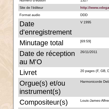
Numéro d'édition
1327
Site de l'éditeur
http://www.vdega
Format audio
DDD
Date
V 1995
d'enregistrement
Minutage total
[69:59]
Date de réception
26/11/2011
au M'O
Livret
20 pages (F, GB, D
Orgue(s) et/ou
Harmonicorde Deb
instrument(s)
Compositeur(s)
Louis-James-Alfre