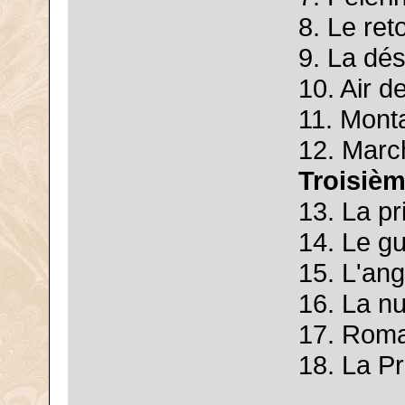
8. Le re
9. La dé
10. Air de
11. Mont
12. Marc
Troisièm
13. La pr
14. Le gu
15. L'an
16. La n
17. Roma
18. La P