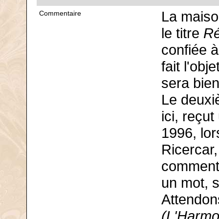
La maiso
Commentaire
le titre
Ré
confiée à
fait l'obj
sera bie
Le deuxiè
ici, reçu
1996, lor
Ricercar,
commenta
un mot, 
Attendon
(L'Harm