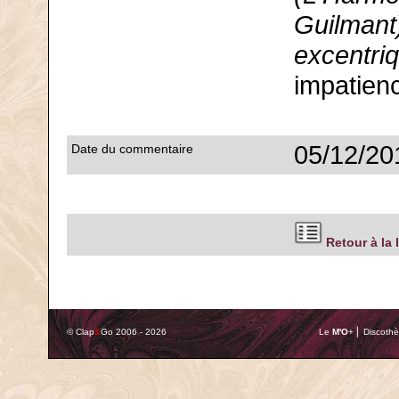
Guilmant
excentriq
impatien
05/12/20
Date du commentaire
Retour à la 
© Clap
&
Go 2006 - 2026
Le
M'O
+ ⎢ Discothè