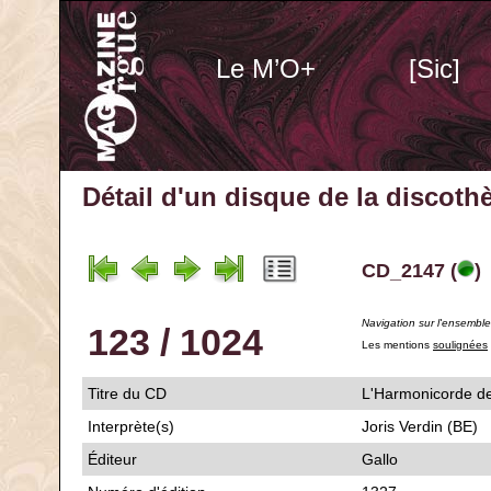
Le M’O+
[Sic]
Détail d'un disque de la discot
CD_2147 (
)
Navigation sur l'ensembl
123 / 1024
Les mentions
soulignées
Titre du CD
L'Harmonicord
Interprète(s)
Joris Verdin (BE)
Éditeur
Gallo