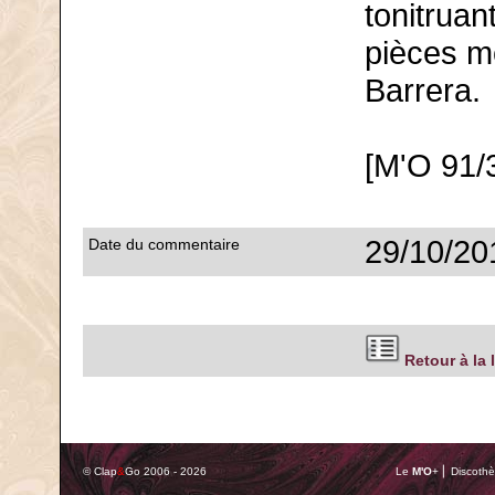
tonitruan
pièces m
Barrera.
[M'O 91/
29/10/20
Date du commentaire
Retour à la 
© Clap
&
Go 2006 - 2026
Le
M'O
+ ⎢ Discothè