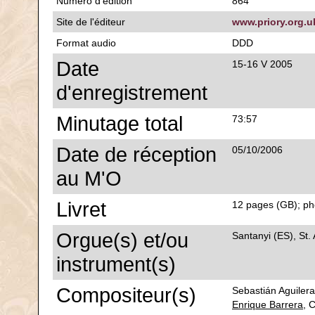
Numéro d'édition
864
Site de l'éditeur
www.priory.org.u
Format audio
DDD
Date
15-16 V 2005
d'enregistrement
Minutage total
73:57
Date de réception
05/10/2006
au M'O
Livret
12 pages (GB); pho
Orgue(s) et/ou
Santanyi (ES), St.
instrument(s)
Compositeur(s)
Sebastián Aguilera
Enrique Barrera
, 