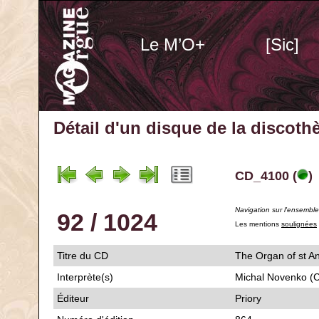
Le M’O+
[Sic]
Détail d'un disque de la discot
CD_4100 (
)
Navigation sur l'ensembl
92 / 1024
Les mentions
soulignées
Titre du CD
The Organ of st
Interprète(s)
Michal Novenko (
Éditeur
Priory