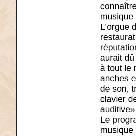
connaîtr
musique 
L'orgue d
restaurat
réputatio
aurait dû
à tout le
anches et
de son, t
clavier d
auditive»
Le progr
musique a