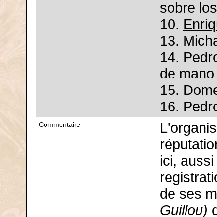
sobre lo
10.
Enriq
13.
Mich
14. Pedr
de mano
15. Dome
16. Pedro
L'organis
Commentaire
réputatio
ici, auss
registrat
de ses m
Guillou)
q