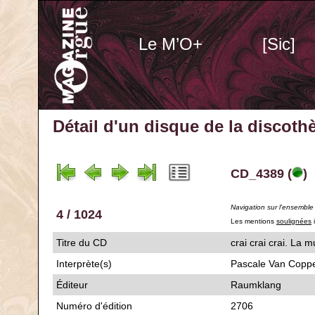
Le M’O+
[Sic]
Détail d'un disque de la discot
CD_4389 (
)
Navigation sur l'ensemble
4 / 1024
Les mentions
soulignées
i
Titre du CD
crai crai crai. 
Interprète(s)
Pascale Van Coppe
Éditeur
Raumklang
Numéro d'édition
2706