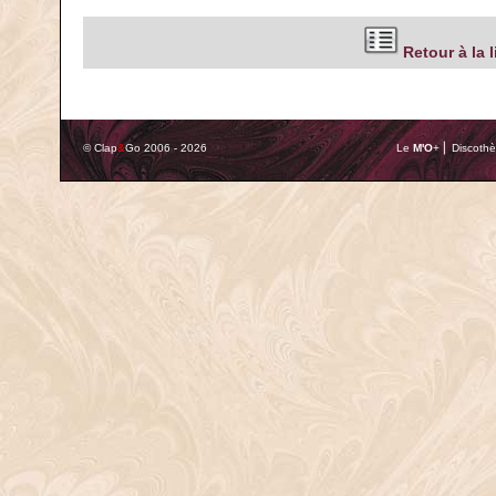
Retour à la 
© Clap
&
Go 2006 - 2026
Le
M'O
+ ⎢ Discothè