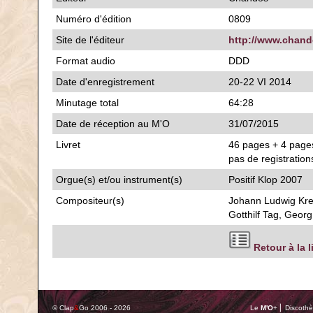
Numéro d'édition
0809
Site de l'éditeur
http://www.chand
Format audio
DDD
Date d'enregistrement
20-22 VI 2014
Minutage total
64:28
Date de réception au M'O
31/07/2015
Livret
46 pages + 4 pages
pas de registration
Orgue(s) et/ou instrument(s)
Positif Klop 2007
Compositeur(s)
Johann Ludwig Kreb
Gotthilf Tag, Geor
Retour à la 
© Clap
&
Go 2006 - 2026
Le
M'O
+ ⎢ Discothè