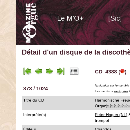
Le M’O+
[Sic]
Détail d'un disque de la discot
CD_4388 (
)
Navigation sur l'ensemble
373 / 1024
Les mentions
soulignées
i
Titre du CD
Harmonische Freu
Organ
Interprète(s)
Peter Hagen (NL)
&
trompet
Éditeur
Chandos