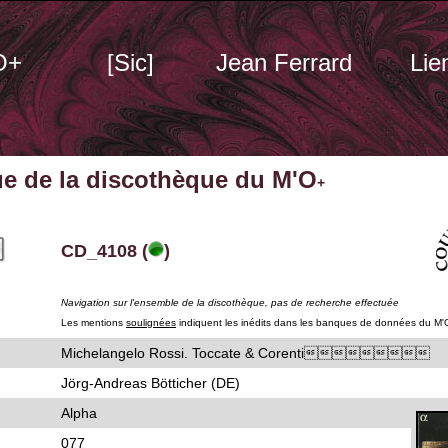
O+
[Sic]
Jean Ferrard
Lie
ue de la discothèque du M'O
+
CD_4108 (
)
Navigation sur l'ensemble de la discothèque, pas de recherche effectuée
Les mentions
soulignées
indiquent les inédits dans les banques de données du M'
Michelangelo Rossi. Toccate & Corenti
Jörg-Andreas Bötticher (DE)
Alpha
077