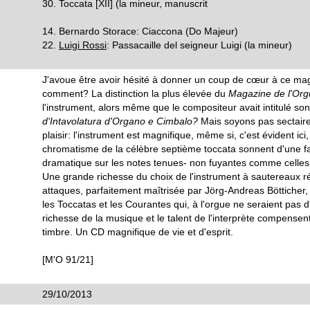
30. Toccata [XII] (la mineur, manuscrit
14. Bernardo Storace: Ciaccona (Do Majeur)
22.
Luigi Rossi
: Passacaille del seigneur Luigi (la mineur)
J'avoue être avoir hésité à donner un coup de cœur à ce mag
comment? La distinction la plus élevée du
Magazine de l'Or
l'instrument, alors même que le compositeur avait intitulé son
d'Intavolatura d'Organo e Cimbalo?
Mais soyons pas sectaire
plaisir: l'instrument est magnifique, même si, c'est évident ici,
chromatisme de la célèbre septième toccata sonnent d'une f
dramatique sur les notes tenues- non fuyantes comme celles d
Une grande richesse du choix de l'instrument à sautereaux ré
attaques, parfaitement maîtrisée par Jörg-Andreas Bötticher, et
les Toccatas et les Courantes qui, à l'orgue ne seraient pas d'
richesse de la musique et le talent de l'interprète compensen
timbre. Un CD magnifique de vie et d'esprit.
[M'O 91/21]
29/10/2013