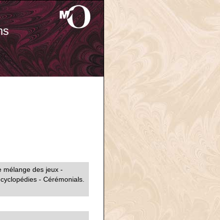
ns
e mélange des jeux -
ncyclopédies - Cérémonials.