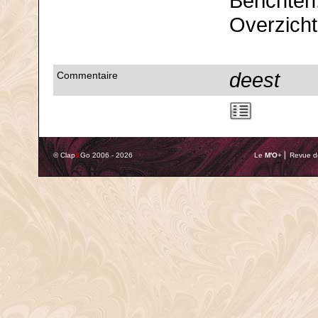
Berichten
Overzicht 
deest
Commentaire
© Clap
&
Go 2006 - 2026
Le
M'O
+ ⎢ Revue de