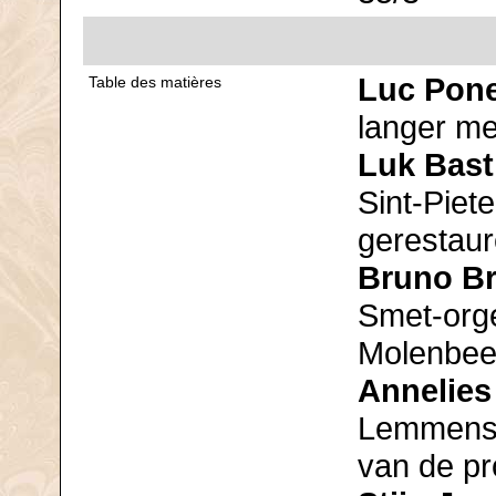
Luc Pon
Table des matières
langer me
Luk Bast
Sint-Pie
gerestaur
Bruno B
Smet-orge
Molenbee
Annelies
Lemmens' 
van de pr