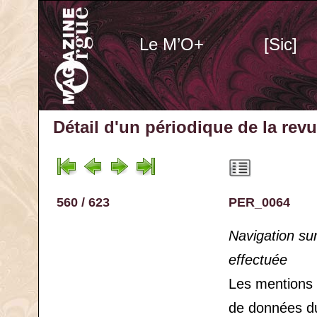
Le M’O+
[Sic]
Détail d'un périodique
de la rev
560 / 623
PER_0064
Navigation su
effectuée
Les mentions
de données d