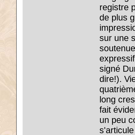
registre 
de plus g
impressi
sur une 
soutenue
expressif
signé Dur
dire!). V
quatrièm
long cre
fait évid
un peu 
s'articul