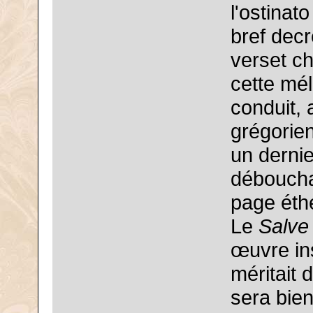
l'ostinat
bref dec
verset ch
cette mél
conduit, 
grégorien
un derni
déboucha
page éth
Le
Salve
œuvre ins
méritait 
sera bie