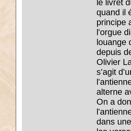
le livret
quand il 
principe 
l'orgue d
louange d
depuis d
Olivier La
s'agit d
l'antienn
alterne 
On a don
l'antien
dans une