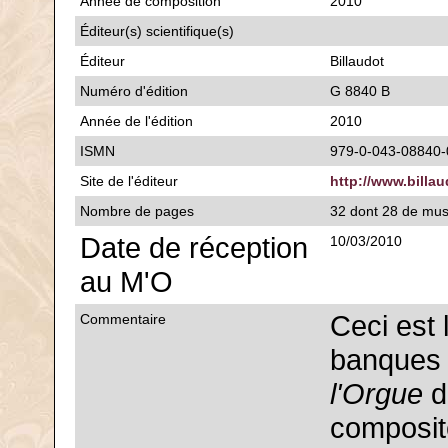
Année de composition
2010
Éditeur(s) scientifique(s)
Éditeur
Billaudot
Numéro d'édition
G 8840 B
Année de l'édition
2010
ISMN
979-0-043-08840-
Site de l'éditeur
http://www.billa
Nombre de pages
32 dont 28 de mu
Date de réception
10/03/2010
au M'O
Ceci est 
Commentaire
banques
l'Orgue
d'
composite