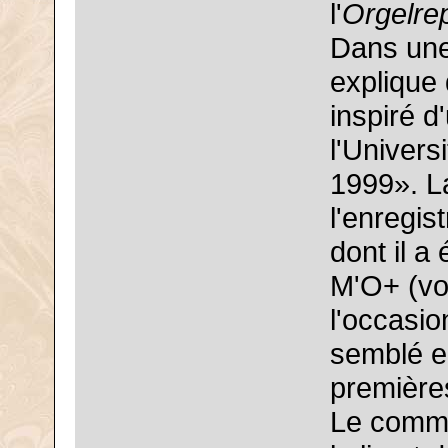
l'
Orgelre
Dans une
explique
inspiré d
l'Univer
1999». La
l'enregis
dont il a
M'O+ (v
l'occasio
semblé e
première
Le comme