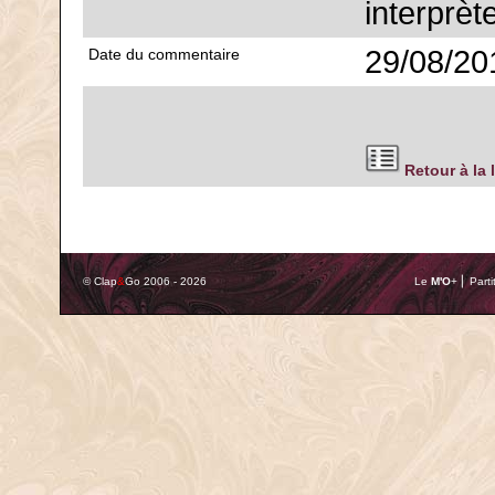
interprèt
29/08/20
Date du commentaire
Retour à la 
© Clap
&
Go 2006 - 2026
Le
M'O
+ ⎢ Parti