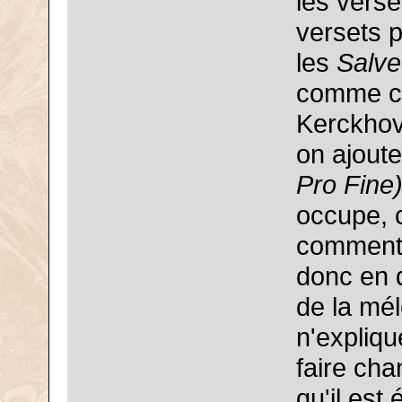
les verse
versets p
les
Salve
comme ce
Kerckhove
on ajoute
Pro Fine)
occupe, c
commenté
donc en q
de la mél
n'expliqu
faire cha
qu'il est