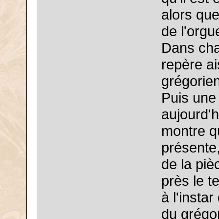
alors que
de l'orgu
Dans cha
repère a
grégorien
Puis une 
aujourd'h
montre qu
présente,
de la piè
près le t
à l'insta
du grégor