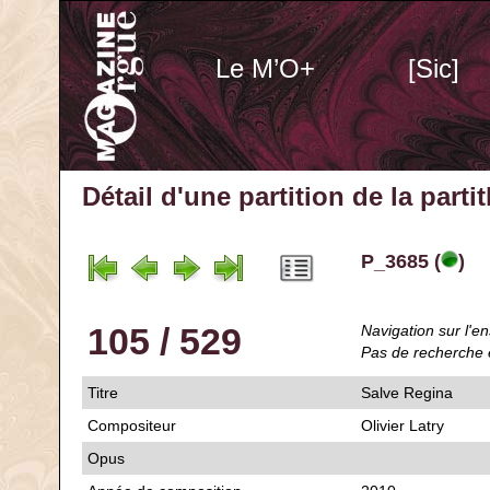
Le M’O+
[Sic]
Détail d'une partition de la part
P_3685 (
)
105 / 529
Navigation sur l'en
Pas de recherche 
Titre
Salve Regina
Compositeur
Olivier Latry
Opus